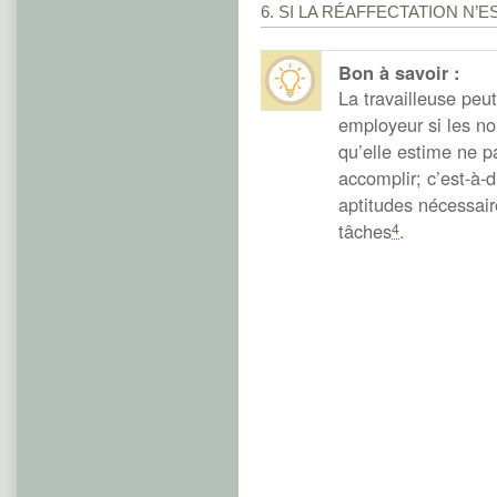
6. SI LA RÉAFFECTATION N’
Bon à savoir :
La travailleuse peu
employeur si les n
qu’elle estime ne 
accomplir; c’est-à-d
aptitudes nécessair
tâches
.
4