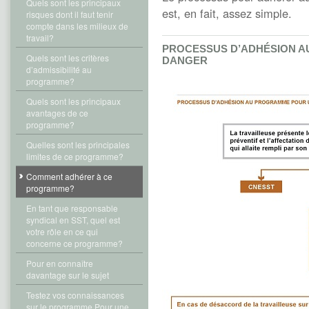
Quels sont les principaux
est, en fait, assez simple.
risques dont il faut tenir
compte dans les milieux de
travail?
PROCESSUS D’ADHÉSION A
Quels sont les critères
DANGER
d’admissibilité au
programme?
Quels sont les principaux
avantages de ce
programme?
Quelles sont les principales
limites de ce programme?
Comment adhérer à ce
programme?
En tant que responsable
syndical en SST, quel est
votre rôle en ce qui
concerne ce programme?
Pour en connaître
davantage sur le sujet
Testez vos connaissances
sur le programme Pour une