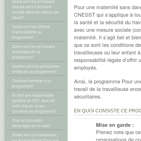
Quels sont les principaux
Pour une maternité sans dan
risques dont il faut tenir
compte dans les milieux de
CNESST qui s’applique à toute
travail?
la santé et la sécurité du t
Quels sont les critères
avec une mesure sociale (co
d’admissibilité au
maternité. Il s’agit bel et b
programme?
que ce sont les conditions de
Quels sont les principaux
travailleuses ou leur enfant 
avantages de ce
programme?
responsabilité légale d’offrir 
Quelles sont les principales
employés.
limites de ce programme?
Ainsi, le programme Pour une
Comment adhérer à ce
programme?
travail de la travailleuse enc
En tant que responsable
sécuritaires.
syndical en SST, quel est
votre rôle en ce qui
EN QUOI CONSISTE CE PR
concerne ce programme?
Pour en connaître
Mise en garde :
davantage sur le sujet
Prenez note que ce
Testez vos connaissances
organisations de c
sur le programme Pour une